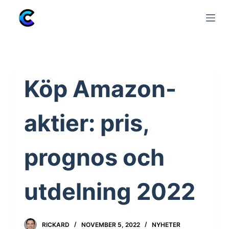
S
k
i
p
t
Köp Amazon-
o
c
o
aktier: pris,
n
t
prognos och
e
n
utdelning 2022
t
RICKARD
NOVEMBER 5, 2022
NYHETER