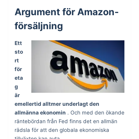
Argument för Amazon-
försäljning
Ett
sto
rt
för
eta
g
är
emellertid alltmer underlagt den
allmänna ekonomin
. Och med den ökande
räntebördan från Fed finns det en allmän
rädsla för att den globala ekonomiska
tillväxten kan avta.