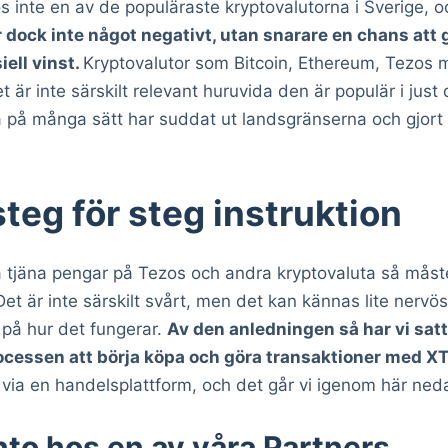
os inte en av de populäraste kryptovalutorna i Sverige,
r dock inte något negativt, utan snarare en chans att 
iell vinst.
Kryptovalutor som Bitcoin, Ethereum, Tezos
 är inte särskilt relevant huruvida den är populär i just 
a på många sätt har suddat ut landsgränserna och gjort 
teg för steg instruktion
ja tjäna pengar på Tezos och andra kryptovaluta så mås
et är inte särskilt svårt, men det kan kännas lite nervöst
 på hur det fungerar.
Av den anledningen så har vi satt 
rocessen att börja köpa och göra transaktioner med XT
via en handelsplattform, och det går vi igenom här ned
nto hos en av våra Partners