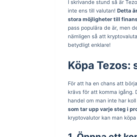
I skrivande stund så är Tez
inte ens till valutan!
Detta ä
stora möjligheter till finans
pass populära de är, men det
nämligen så att kryptovalut
betydligt enklare!
Köpa Tezos: s
För att ha en chans att bör
krävs för att komma igång. D
handel om man inte har koll
som tar upp varje steg i p
kryptovalutor kan man köpa 
1. Öppna ett ko