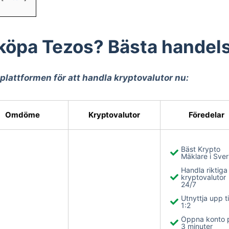
köpa Tezos? Bästa handel
lattformen för att handla kryptovalutor nu:
Omdöme
Kryptovalutor
Föredelar
Bäst Krypto
Mäklare i Sver
Handla riktiga
kryptovalutor
24/7
Utnyttja upp ti
1:2
Öppna konto 
3 minuter