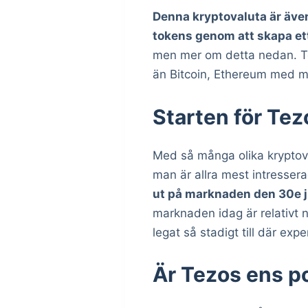
Denna kryptovaluta är äve
tokens genom att skapa ett
men mer om detta nedan. Tez
än Bitcoin, Ethereum med m
Starten för Tez
Med så många olika kryptova
man är allra mest intresser
ut på marknaden den 30e ju
marknaden idag är relativt ny
legat så stadigt till där exp
Är Tezos ens po