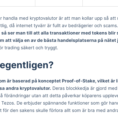
ar handla med kryptovalutor är att man kollar upp så att
itlig, då internet tyvärr är fullt av bedrägerier och scams
 så ser man till att alla transaktioner med tokens blir
om att välja en av de bästa handelsplatserna på nätet 
r trading säkert och tryggt.
 egentligen?
om är baserad på konceptet Proof-of-Stake, vilket är
sa andra kryptovalutor.
Deras blockkedja är gjord med 
må förändringar utan att detta påverkar köparens upplev
a Tezos. De erbjuder spännande funktioner som gör han
t för den sakens skulle förlora allt som är bra med andr