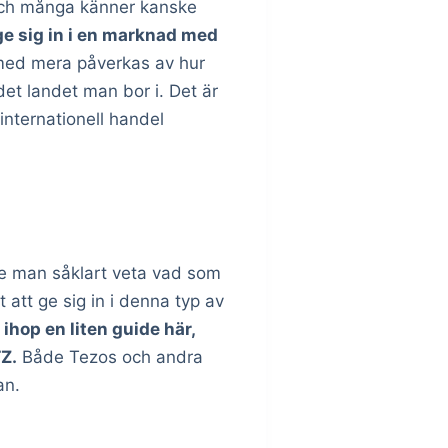
 och många känner kanske
ge sig in i en marknad med
 med mera påverkas av hur
det landet man bor i. Det är
internationell handel
te man såklart veta vad som
 att ge sig in i denna typ av
ihop en liten guide här,
Z.
Både Tezos och andra
an.