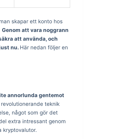
 man skapar ett konto hos
.
Genom att vara noggrann
 säkra att använda, och
just nu.
Här nedan följer en
 lite annorlunda gentemot
revolutionerande teknik
else, något som gör det
del extra intressant genom
a kryptovalutor.