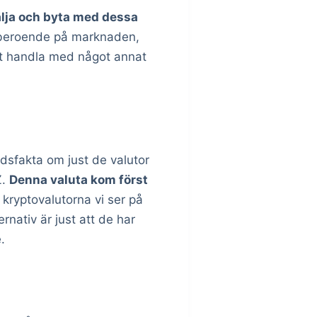
älja och byta med dessa
r beroende på marknaden,
att handla med något annat
dsfakta om just de valutor
Z.
Denna valuta kom först
 kryptovalutorna vi ser på
rnativ är just att de har
.