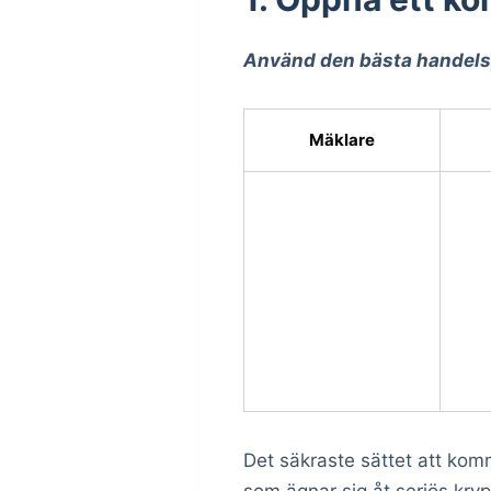
Använd den bästa handelsp
Mäklare
Det säkraste sättet att komm
som ägnar sig åt seriös kryp