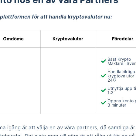
lattformen för att handla kryptovalutor nu:
Omdöme
Kryptovalutor
Föredelar
Bäst Krypto
Mäklare i Sver
Handla riktiga
kryptovalutor
24/7
Utnyttja upp ti
1:2
Öppna konto 
3 minuter
a igång är att välja en av våra partners, då samtliga är 
tohandel. Det sista man vill göra är att råka ut för en s