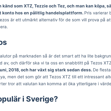
n känd som XTZ, Tezzie och Tez, och man kan köpa, s
 konto hos en pålitlig handelsplattform.
Pris variera
os är ett utmärkt alternativ för de som vill prova på 
era.
os
lutor på marknaden så är det smart att ha lite bakgrun
ad av, och därför ska vi ta oss en snabbtitt på Tezos XT
ni, 2018, och har växt sig stark sedan dess.
De flesta
a, men det som gör att Tezos XTZ till ett intressant alte
erter tror att valutan kan komma at öka ytterligare i värde
pulär i Sverige?