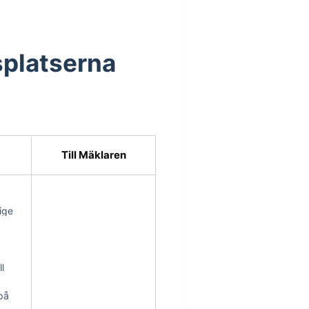
splatserna
Till Mäklaren
ige
ll
på