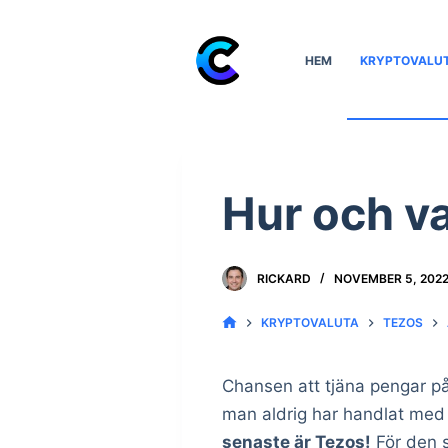
S
k
HEM
KRYPTOVALU
i
p
t
o
c
Hur och v
o
n
t
RICKARD
NOVEMBER 5, 202
e
KRYPTOVALUTA
TEZOS
n
t
Chansen att tjäna pengar på
man aldrig har handlat med 
senaste är Tezos!
För den s