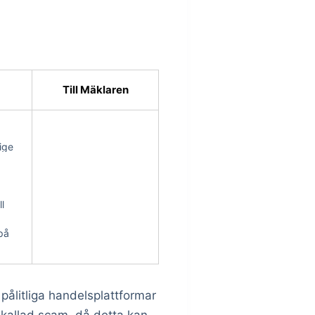
Till Mäklaren
ige
ll
på
pålitliga handelsplattformar
å kallad scam, då detta kan