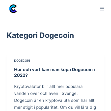
S
k
i
p
Kategori
Dogecoin
t
o
c
o
DOGECOIN
n
t
Hur och vart kan man köpa Dogecoin i
2022?
e
n
Kryptovalutor blir allt mer populära
t
världen över och även i Sverige.
Dogecoin är en kryptovaluta som har allt
mer stigit i popularitet. Om du vill lära dig